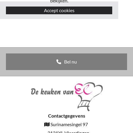
bekijken.
Accept cookies
Bel nu
Contactgegevens
Surinamesingel 97

3131XL Vlaardingen