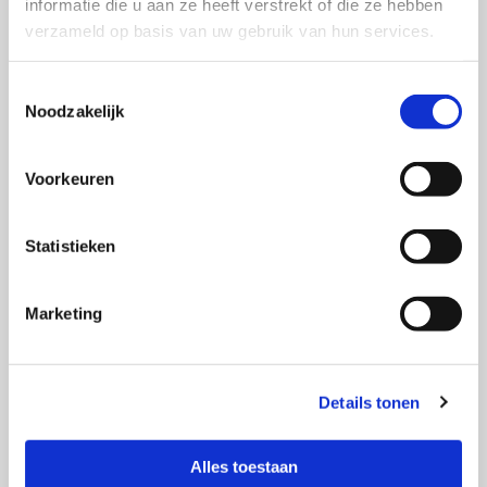
informatie die u aan ze heeft verstrekt of die ze hebben
verzameld op basis van uw gebruik van hun services.
E-mail *
Toestemmingsselectie
Noodzakelijk
Telefoonnummer
Voorkeuren
Bericht*
Statistieken
Marketing
Details tonen
*Verplicht
We gebruiken de informatie in dit
Alles toestaan
formulier om contact met u op te nemen over